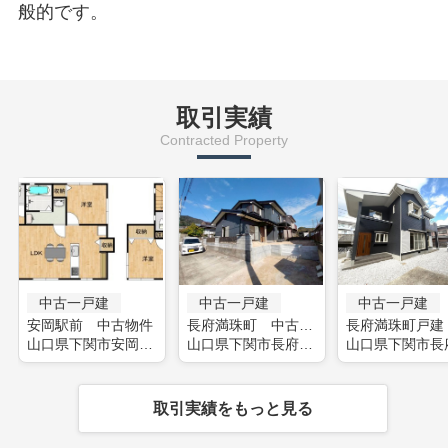
般的です。
取引実績
Contracted Property
中古一戸建
中古一戸建
中古一戸建
安岡駅前 中古物件
長府満珠町 中古物件
長府満珠町戸建
山口県下関市安岡駅前
山口県下関市長府満珠町
取引実績をもっと見る