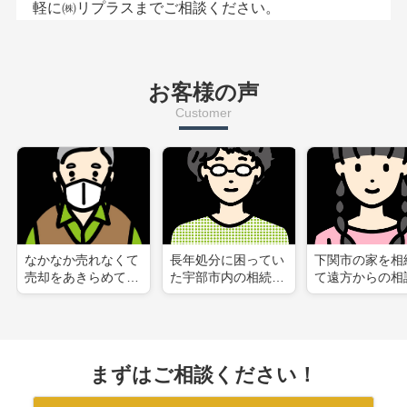
軽に㈱リプラスまでご相談ください。
お客様の声
Customer
なかなか売れなくて
長年処分に困ってい
下関市の家を相
売却をあきらめてい
た宇部市内の相続し
て遠方からの相
たが、リプラスに相
た不動産を無事に売
ったがスムーズ
談し売却する...
却することが...
却することが...
まずはご相談ください！