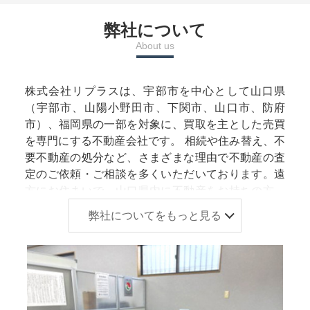
弊社について
About us
株式会社リプラスは、宇部市を中心として山口県
（宇部市、山陽小野田市、下関市、山口市、防府
市）、福岡県の一部を対象に、買取を主とした売買
を専門にする不動産会社です。 相続や住み替え、不
要不動産の処分など、さまざまな理由で不動産の査
定のご依頼・ご相談を多くいただいております。遠
方にお住まいで、山口県内に不動産をお持ちの方、
ご自身の住居を売却する方など、さまざまなご事情
弊社についてをもっと見る
のお客様がいらっしゃる中で、お客様のニーズや要
望を把握したうえで最適な売却プランをご提案させ
て頂きます。 不動産査定は中古住宅だけでなく、土
地、マンションも対応しております。ご希望に応じ
て簡易査定、訪問査定が可能です。 山口県内地域密
着型の為、地元の物件を数多く把握しており、周辺