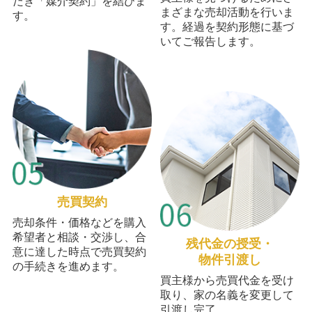
だき「媒介契約」を結びま
まざまな売却活動を行いま
す。
す。経過を契約形態に基づ
いてご報告します。
売買契約
売却条件・価格などを購入
希望者と相談・交渉し、合
残代金の授受・
意に達した時点で売買契約
物件引渡し
の手続きを進めます。
買主様から売買代金を受け
取り、家の名義を変更して
引渡し完了。