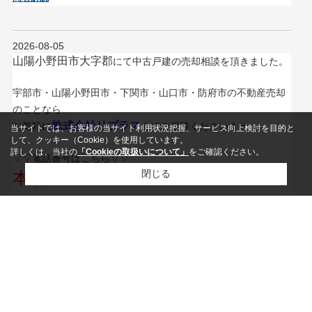
2026-08-05
山陽小野田市大字郡
に
て中古戸建の売却相談を頂きました
。
宇部市・山陽小野田市・下関市・山口市・防府市の不動産売却
のことなら
株式会社
リプラス
お気軽に
までご相談くださいませ
当サイトでは、お客様の当サイト利用状況把握、サービス向上検討を目的と
して、クッキー（Cookie）を使用しています。
詳しくは、当社の
「Cookieの取扱いについて」
をご確認ください。
▽▽電話番号はこちら▽▽
閉じる
本店：0120-967-542
対応エリア：宇部市・山陽小野田市・防府市・山口
市
下関：0120-920-688
対応エリア：下関市