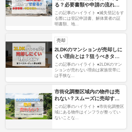
る？必要書類や申請の流れな
どを解説
この記事のハイライト ●滅失登記をす
る際には登記申請書、解体業者の証
明書類、地...
売却
2LDKのマンションが売却しに
くい理由とは？狙うべきター
ゲット層も解説
この記事のハイライト ●2LDKのマン
ションが売れない理由は家族世帯に
は手狭な...
市街化調整区域内の物件は売
れない？スムーズに売却する
ためのコツも解説
この記事のハイライト ●市街化調整区
域にある物件はインフラが整ってい
ないことな...