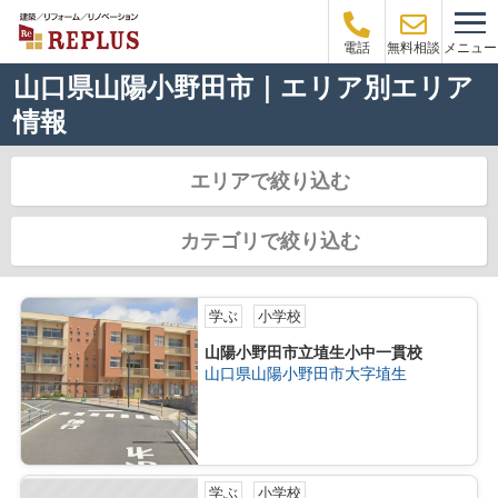
メニュー
電話
無料相談
山口県山陽小野田市｜エリア別エリア
情報
エリアで絞り込む
カテゴリで絞り込む
学ぶ
小学校
山陽小野田市立埴生小中一貫校
山口県山陽小野田市大字埴生
学ぶ
小学校