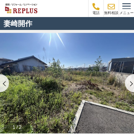
メニュー
電話
無料相談
妻崎開作
1 / 2