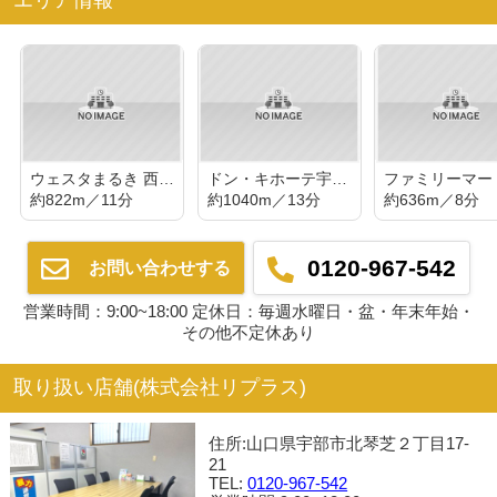
ウェスタまるき 西割店
ドン・キホーテ宇部店
約822m／11分
約1040m／13分
約636m／8分
0120-967-542
お問い合わせする
営業時間：9:00~18:00 定休日：毎週水曜日・盆・年末年始・
その他不定休あり
取り扱い店舗(株式会社リプラス)
住所:山口県宇部市北琴芝２丁目17-
21
TEL:
0120-967-542