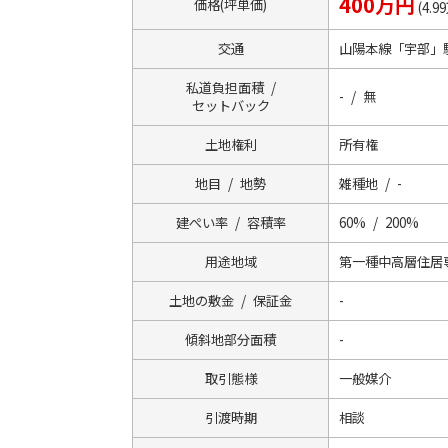
400万円
価格(坪単価)
(4.9
交通
山陽本線「宇部」
私道負担面積 /
- / 無
セットバック
土地権利
所有権
地目 / 地勢
雑種地 / -
建ぺい率 / 容積率
60% / 200%
用途地域
第一種中高層住居
土地の敷金 / 保証金
-
傾斜地部分面積
-
取引態様
一般媒介
引渡時期
相談