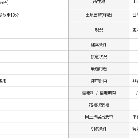
所在地
山
9万円)
駅徒歩19分
土地面積(坪数)
公簿
現況
更
建築条件
-
接道状況
--
最適用途
-
専用
都市計画
非
借地料 / 借地期間
- /
路地状敷地
-
国土法届出要否
不
引渡条件
現