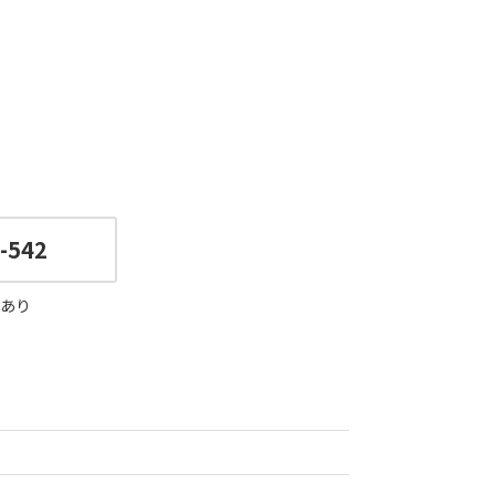
-542
あり