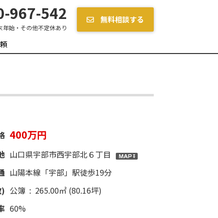
-967-542
無料相談する
末年始・その他不定休あり
頼
400万円
格
地
山口県宇部市西宇部北６丁目
通
山陽本線「宇部」駅徒歩19分
)
公簿 : 265.00㎡ (80.16坪)
率
60%