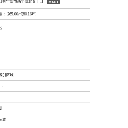
口県宇部市西宇部北６丁目
 : 265.00㎡(80.16坪)
地
線引区域
 -
要
況渡