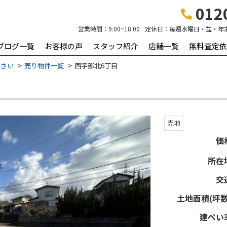
0120
営業時間：
9:00~18:00
定休日：
毎週水曜日・盆・年
ブログ一覧
お客様の声
スタッフ紹介
店舗一覧
無料査定依
ださい
売り物件一覧
西宇部北6丁目
売地
価
所在
交
土地面積(坪数
建ぺい